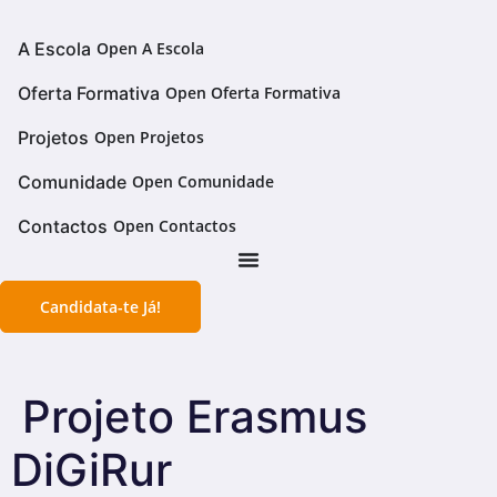
Pular
para
A Escola
Open A Escola
o
conteúdo
Oferta Formativa
Open Oferta Formativa
Projetos
Open Projetos
Comunidade
Open Comunidade
Contactos
Open Contactos
Candidata-te Já!
Projeto Erasmus
DiGiRur