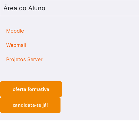
Área do Aluno
Moodle
Webmail
Projetos Server
oferta formativa
candidata-te já!
André Oliveira
inscreveu-se no curso
de
Informática de Gestão
há 4
minutos