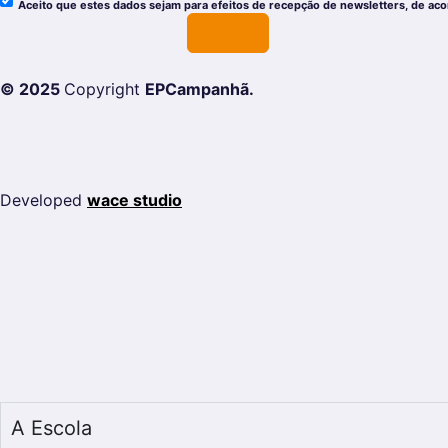
Aceito que estes dados sejam para efeitos de recepção de newsletters, de ac
© 2025
Copyright
EPCampanhã.
Developed
wace studio
A Escola