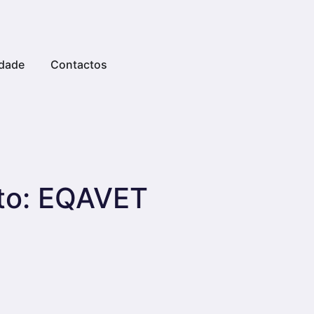
dade
Contactos
to:
EQAVET